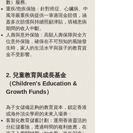
數）服務。
重疾/危疾保險：針對癌症、心臟病、中
風等嚴重疾病提供一筆過現金賠償，涵
蓋多次賠償與持續照顧津貼，填補患病
期間的收入中斷。
人壽與意外保險：高額人壽保障與全方
位意外保險，確保在不可預知的風險發
生時，家人的生活水平與孩子的教育資
金不受影響。
2. 兒童教育與成長基金
（Children's Education &
Growth Funds）
為子女儲備足夠的教育資本，鎖定香港
或海外頂尖學府的未來入場券：
客製化教育儲蓄計劃：運用香港靈活的
分紅儲蓄險，透過時間的複利效應，在