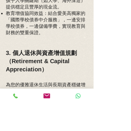
孩子入學關鍵期（如大學、海外深造）
提供穩定且豐厚的現金流。
教育增值協同效益：結合愛美高獨家的
「國際學校債券中介服務」，一邊安排
學校債券，一邊儲備學費，實現教育與
財務的雙重保證。
3. 個人退休與資產增值規劃
（Retirement & Capital
Appreciation）
為您的優雅退休生活與長期資產穩健增
值量身客製：
多元貨幣配置：提供可靈活轉換多達 9
種主要貨幣（如美元、英鎊、人民幣）
的儲蓄計劃，有效分散單一貨幣貶值與
地緣政治風險。
年金與延期年金計劃：建立終身穩定的
被動收入源，確保退休後依然擁有高水