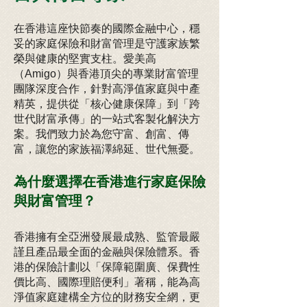
在香港這座快節奏的國際金融中心，穩
妥的家庭保險和財富管理是守護家族繁
榮與健康的堅實支柱。愛美高
（Amigo）與香港頂尖的專業財富管理
團隊深度合作，針對高淨值家庭與中產
精英，提供從「核心健康保障」到「跨
世代財富承傳」的一站式客製化解決方
案。我們致力於為您守富、創富、傳
富，讓您的家族福澤綿延、世代無憂。
為什麼選擇在香港進行家庭保險
與財富管理？
香港擁有全亞洲發展最成熟、監管最嚴
謹且產品最全面的金融與保險體系。香
港的保險計劃以「保障範圍廣、保費性
價比高、國際理賠便利」著稱，能為高
淨值家庭建構全方位的財務安全網，更