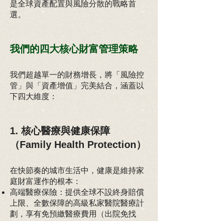
是全球資產配置與風險分散的戰略首
選。
我們的四大核心財富管理策略
我們超越單一的財務增長，將「風險控
管」與「資產增值」完美結合，涵蓋以
下四大維度：
1. 核心醫療與健康保障
（Family Health Protection）
在快節奏的城市生活中，健康是維持家
庭財富運作的根本：
高端醫療保險：提供全球不設終身賠償
上限、全數保障的高級私家醫院醫療計
劃，享有免預繳醫療費用（出院免找