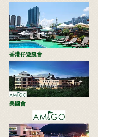
​香港仔遊艇會
美國會