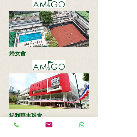
婦女會
紀利華木球會