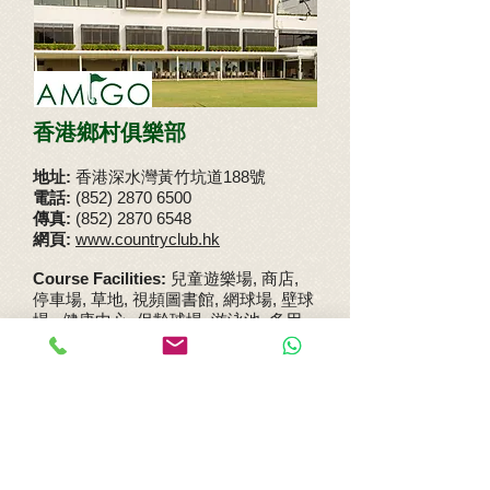
香港鄉村俱樂部
香港深水灣黃竹坑道
號
地址:
188
電話:
(852) 2870 6500
傳真:
(852) 2870 6548
網頁:
www.countryclub.hk
Course Facilities:
兒童遊樂場, 商店,
停車場, 草地, 視頻圖書館, 網球場, 壁球
場, 健康中心, 保齡球場, 游泳池, 多用
途活動室, 桌球室
會籍資料
公司會籍: HK$5,000,000 (
不可轉讓
)