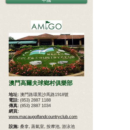
中國
澳門高爾夫球鄉村俱樂部
地址:
澳門路環黑沙馬路1918號
電話:
(853) 2887 1188
傳真:
(853) 2887 1034
網頁:
www.macaugolfandcountryclub.com
設施:
桑拿, 蒸氣室, 按摩池, 游泳池