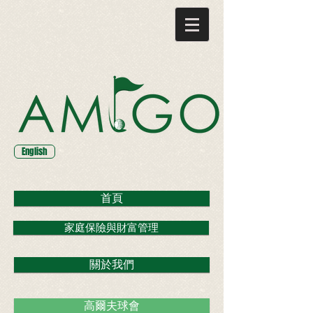
English
首頁
家庭保險與財富管理
關於我們
高爾夫球會