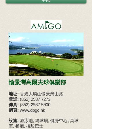
中國
愉景灣高爾夫球俱樂部
地址:
香港大嶼山愉景灣山路
電話:
(852) 2987 7273
傳真:
(852) 2987 5900
網頁:
www.dbgc.hk
設施:
游泳池, 網球場, 健身中心, 桌球
室, 餐廳, 接駁巴士